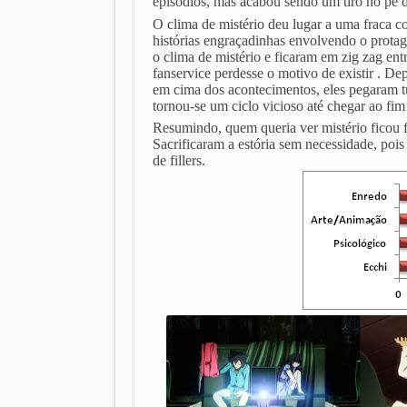
episódios, mas acabou sendo um tiro no pé 
O clima de mistério deu lugar a uma fraca 
histórias engraçadinhas envolvendo o protago
o clima de mistério e ficaram em zig zag ent
fanservice perdesse o motivo de existir . De
em cima dos acontecimentos, eles pegaram tu
tornou-se um ciclo vicioso até chegar ao fim
Resumindo, quem queria ver mistério ficou fr
Sacrificaram a estória sem necessidade, pois
de fillers.