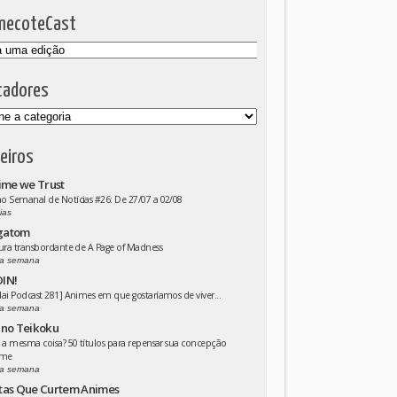
mecoteCast
cadores
eiros
ime we Trust
 Semanal de Notícias #26: De 27/07 a 02/08
ias
gatom
ura transbordante de A Page of Madness
a semana
IN!
ai Podcast 281] Animes em que gostaríamos de viver...
a semana
 no Teikoku
 a mesma coisa? 50 títulos para repensar sua concepção
ime
a semana
tas Que Curtem Animes