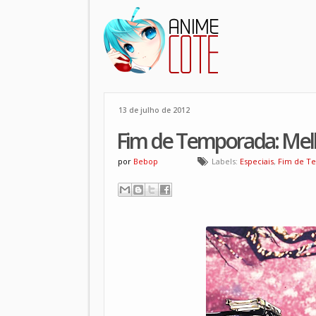
13 de julho de 2012
Fim de Temporada: Mel
por
Bebop
Labels:
Especiais
,
Fim de T