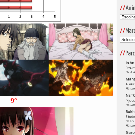
Ani
Mar
Parc
In An
Resumo
Há 4 d
Man
A louc
Há um
NETO
9°
[Kyoud
Há um
Rukh
É tudo
de an
Há um
Garo