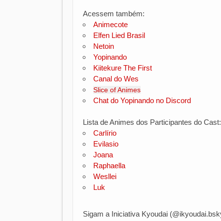
Acessem também:
Animecote
Elfen Lied Brasil
Netoin
Yopinando
Kiitekure The First
Canal do Wes
Slice of Animes
Chat do Yopinando no Discord
Lista de Animes dos Participantes do Cast
Carlírio
Evilasio
Joana
Raphaella
Wesllei
Luk
Sigam a Iniciativa Kyoudai (
@ikyoudai.bsky