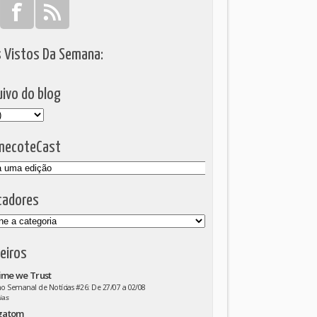
s Vistos Da Semana:
ivo do blog
mecoteCast
cadores
eiros
ime we Trust
 Semanal de Notícias #26: De 27/07 a 02/08
ias
gatom