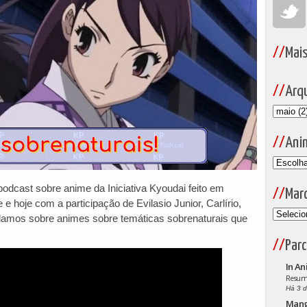
Mai
Arqu
Ani
dcast sobre anime da Iniciativa Kyoudai feito em
Mar
 e hoje com a participação de Evilasio Junior, Carlírio,
lamos sobre animes sobre temáticas sobrenaturais que
Parc
In An
Resumo
Há 3 d
Man