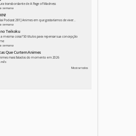
ura transbordante de A Page of Madness
a semana
IN!
ai Podcast 281] Animes em que gostaríamos de viver...
a semana
 no Teikoku
 a mesma coisa? 50 títulos para repensar sua concepção
ime
a semana
tas Que Curtem Animes
animes mais falados do momento em 2026
 mês
Mostrar todos