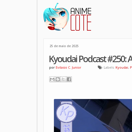
25 de maio de 2025
Kyoudai Podcast #250: A
por
Evilasio C. Junior
Labels:
Kyoudai
,
P