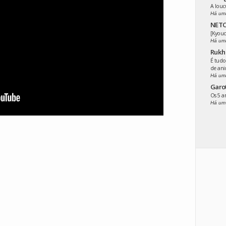
A louc
Há um
NETO
[Kyoud
Há um
Rukh
É tudo
de an
Há um
Garo
Os 5 
Há um