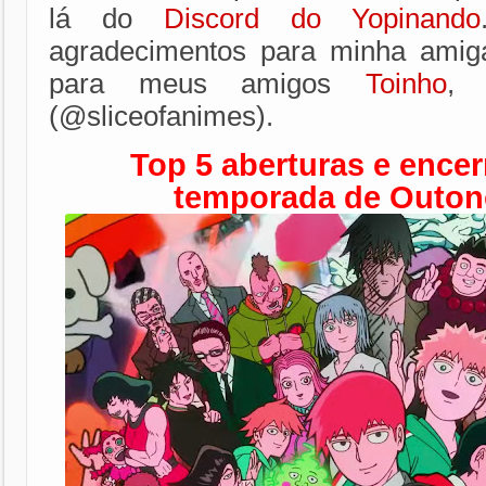
lá do
Discord do Yopinando
agradecimentos para minha ami
para meus amigos
Toinho
(@sliceofanimes).
Top 5 aberturas e ence
temporada de Outon