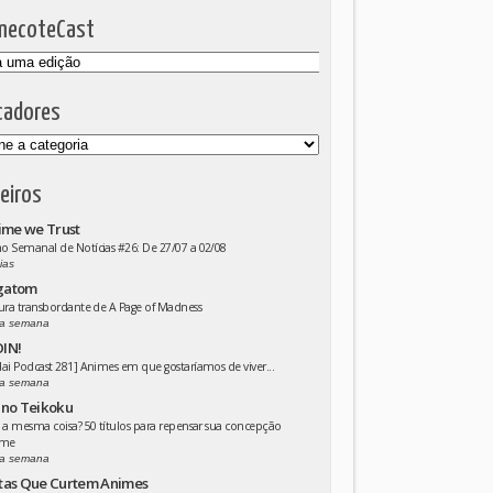
mecoteCast
cadores
eiros
ime we Trust
 Semanal de Notícias #26: De 27/07 a 02/08
ias
gatom
ura transbordante de A Page of Madness
a semana
IN!
ai Podcast 281] Animes em que gostaríamos de viver...
a semana
 no Teikoku
 a mesma coisa? 50 títulos para repensar sua concepção
ime
a semana
tas Que Curtem Animes