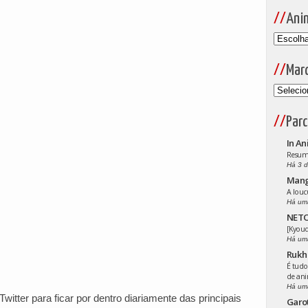
Ani
Mar
Parc
In An
Resumo
Há 3 d
Man
:
A louc
Há um
NETO
[Kyoud
Há um
Rukh
É tudo
de an
Há um
witter para ficar por dentro diariamente das principais
Garo