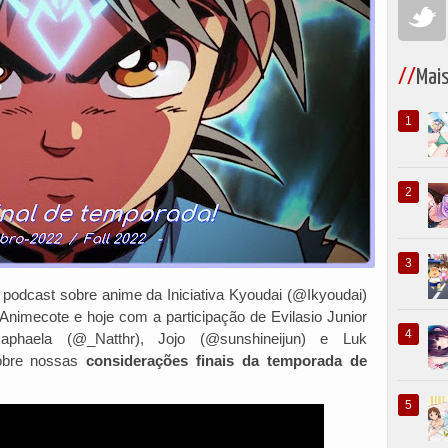
Mai
podcast sobre anime da Iniciativa Kyoudai (@Ikyoudai)
e Animecote e hoje com a participação de Evilasio Junior
 Raphaela (@_Natthr), Jojo (@sunshineijun) e Luk
sobre nossas
considerações finais da temporada de