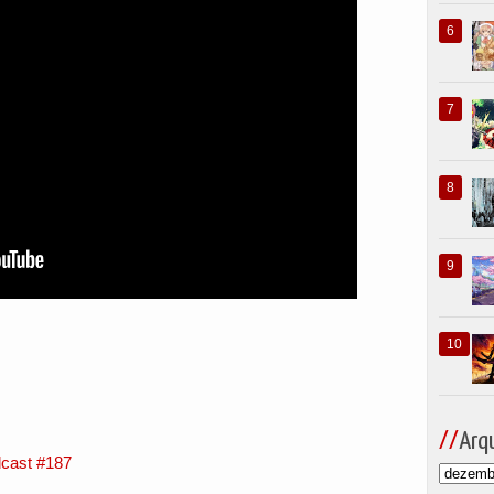
Arqu
cast #187