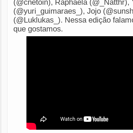
(@cnetoin), Raphaela (@_Natthr),
(@yuri_guimaraes_), Jojo (@sunshi
(@Luklukas_). Nessa edição falam
que gostamos.