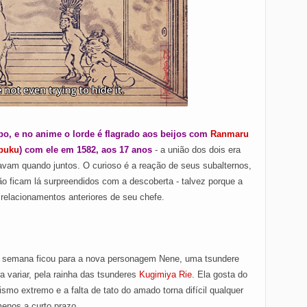
po, e no anime o lorde é flagrado aos beijos com
Ranmaru
puku
) com ele em 1582, aos 17 anos
- a união dos dois era
avam quando juntos. O curioso é a reação de seus subalternos,
o ficam lá surpreendidos com a descoberta - talvez porque a
relacionamentos anteriores de seu chefe.
 semana ficou para a nova personagem Nene, uma tsundere
a variar, pela rainha das tsunderes
Kugimiya Rie
. Ela gosta do
ismo extremo e a falta de tato do amado torna difícil qualquer
menos a curto prazo.