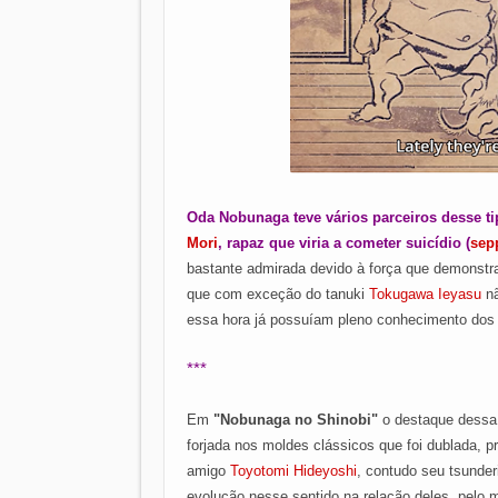
Oda Nobunaga teve vários parceiros desse ti
Mori
, rapaz que viria a cometer suicídio (
sep
bastante admirada devido à força que demonstr
que com exceção do tanuki
Tokugawa Ieyasu
nã
essa hora já possuíam pleno conhecimento dos 
***
Em
"Nobunaga no Shinobi"
o destaque dessa
forjada nos moldes clássicos que foi dublada, pr
amigo
Toyotomi Hideyoshi
, contudo seu tsunder
evolução nesse sentido na relação deles, pelo 