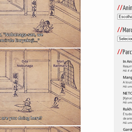
Ani
Mar
Parc
In An
Resumo
Há 4 d
Man
A louc
Há um
NETO
[Kyoud
Há um
Rukh
É tudo
de an
Há um
Garo