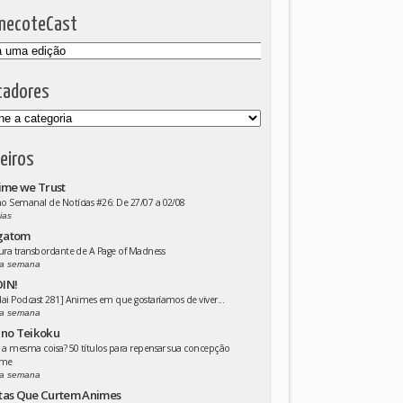
mecoteCast
cadores
eiros
ime we Trust
 Semanal de Notícias #26: De 27/07 a 02/08
ias
gatom
ura transbordante de A Page of Madness
a semana
IN!
ai Podcast 281] Animes em que gostaríamos de viver...
a semana
 no Teikoku
 a mesma coisa? 50 títulos para repensar sua concepção
ime
a semana
tas Que Curtem Animes