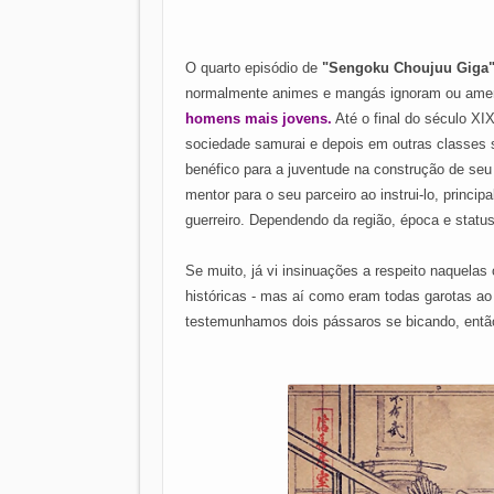
O quarto episódio de
"Sengoku Choujuu Giga
normalmente animes e mangás ignoram ou ame
homens mais jovens.
Até o final do século XI
sociedade samurai e depois em outras classes s
benéfico para a juventude na construção de seu
mentor para o seu parceiro ao instrui-lo, princi
guerreiro. Dependendo da região, época e statu
Se muito, já vi insinuações a respeito naquela
históricas - mas aí como eram todas garotas a
testemunhamos dois pássaros se bicando, entã