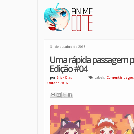
31 de outubro de 2016
Uma rápida passagem p
Edição #04
por
Erick Dias
Labels:
Comentários ger
Outono 2016