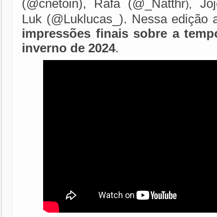
(@cnetoin), Rafa (@_Natthr
Joj
),
Luk (@Luklucas_). Nessa edição 
impressões finais sobre a tem
inverno de 2024
.