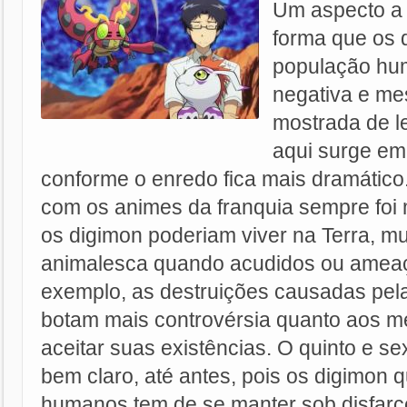
Um aspecto a 
forma que os 
população hu
negativa e me
mostrada de l
aqui surge em
conforme o enredo fica mais dramático
com os animes da franquia sempre foi 
os digimon poderiam viver na Terra, mu
animalesca quando acudidos ou ameaça
exemplo, as destruições causadas pelas
botam mais controvérsia quanto aos mes
aceitar suas existências. O quinto e s
bem claro, até antes, pois os digimon 
humanos tem de se manter sob disfar