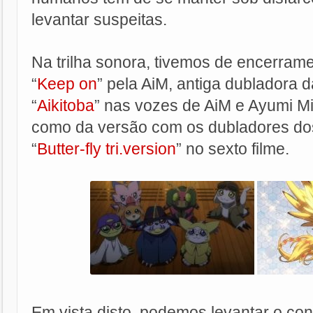
levantar suspeitas.
Na trilha sonora, tivemos de encerram
“
Keep on
” pela AiM, antiga dubladora d
“
Aikitoba
” nas vozes de AiM e Ayumi Miy
como da versão com os dubladores dos
“
Butter-fly tri.version
” no sexto filme.
Em vista disto, podemos levantar o con