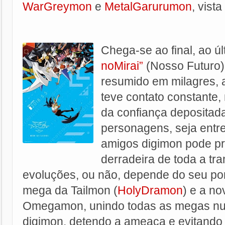
WarGreymon
e
MetalGarurumon
, vista
Chega-se ao final, ao úl
noMirai”
(Nosso Futuro)
resumido em milagres,
teve contato constante
da confiança depositada
personagens, seja entre
amigos digimon pode pr
derradeira de toda a tr
evoluções, ou não, depende do seu pon
mega da Tailmon (
HolyDramon
) e a n
Omegamon, unindo todas as megas nu
digimon, detendo a ameaça e evitando 