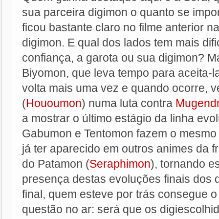
sua parceira digimon o quanto se imp
ficou bastante claro no filme anterior 
digimon. E qual dos lados tem mais dif
confiança, a garota ou sua digimon? Ma
Biyomon, que leva tempo para aceita-la
volta mais uma vez e quando ocorre, 
(
Hououmon
) numa luta contra
Mugend
a mostrar o último estágio da linha evo
Gabumon e Tentomon fazem o mesmo 
já ter aparecido em outros animes da 
do Patamon (
Seraphimon
), tornando e
presença destas evoluções finais dos d
final, quem esteve por trás consegue o 
questão no ar: será que os digiescolh