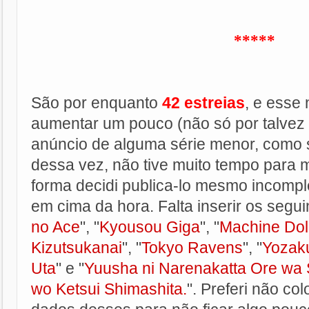
*****
São por enquanto
42
estreias
, e esse
aumentar um pouco (não só por talvez 
anúncio de alguma série menor, como 
dessa vez, não tive muito tempo para m
forma decidi publica-lo mesmo incomple
em cima da hora. Falta inserir os seguint
no Ace
", "
Kyousou Giga
", "
Machine Dol
Kizutsukanai
", "
Tokyo Ravens
", "
Yozaku
Uta
" e "
Yuusha ni Narenakatta Ore wa
wo Ketsui Shimashita.
". Preferi não c