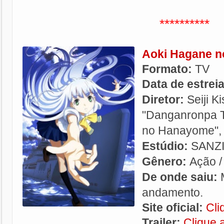
**********
Aoki Hagane n
Formato:
TV
Data de estrei
Diretor:
Seiji Ki
"Danganronpa T
no Hanayome", 
Estúdio:
SANZ
Gênero:
Ação / 
De onde saiu:
andamento.
Site oficial:
Cli
Trailer:
Clique 