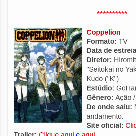
**********
Coppelion
Formato:
TV
Data de estrei
Diretor:
Hiromit
"Seitokai no Y
Kudo ("K")
Estúdio:
GoHa
Gênero:
Ação / 
De onde saiu:
andamento.
Site oficial:
Cli
Trailer:
Clique aqui
e
aqui