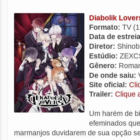
Diabolik Lover
Formato:
TV (1
Data de estrei
Diretor:
Shinob
Estúdio:
ZEXC
Gênero:
Roma
De onde saiu:
Site oficial:
Cli
Trailer:
Clique 
Um harém de bi
efeminados que
marmanjos duvidarem de sua opção se