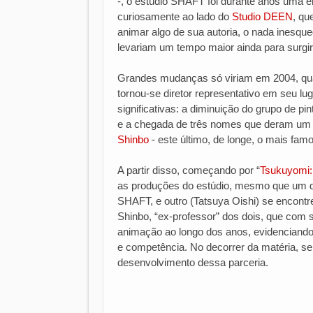
-, o estúdio SHAFT foi durante anos uma e
curiosamente ao lado do
Studio DEEN
, qu
animar algo de sua autoria, o nada inesque
levariam um tempo maior ainda para surgir
Grandes mudanças só viriam em 2004, qua
tornou-se diretor representativo em seu l
significativas: a diminuição do grupo de pin
e a chegada de três nomes que deram um
Shinbo
- este último, de longe, o mais famo
A partir disso, começando por “
Tsukuyomi
as produções do estúdio, mesmo que um d
SHAFT, e outro (Tatsuya Oishi) se encontr
Shinbo, “ex-professor” dos dois, que com s
animação ao longo dos anos, evidenciand
e competência. No decorrer da matéria, s
desenvolvimento dessa parceria.