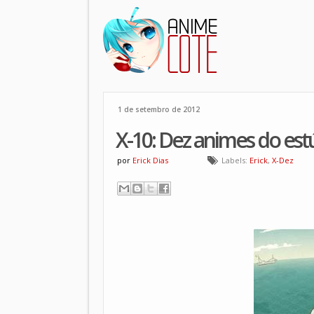
1 de setembro de 2012
X-10: Dez animes do est
por
Erick Dias
Labels:
Erick
,
X-Dez