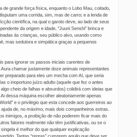
de grande força física, enquanto o Lobo Mau, coitado,
isputam uma corrida, sim, mas de carro; e a lenda de
ção científica, na qual o garoto deve, ao lado de seus
dependente da origem e idade, “Juuni Senshi” brinca e
tinadas às crianças, seu público alvo, usando como
hê, mas sedutora e simpática graças a pequenos
s para ignorar os passos iniciais carentes de
a Aura chamar justamente doze animais representantes
 ter preparado para eles um mecha com AI, que seria
as o inoportuno juízo adulto (aquele que fez o antes
algo cheio de falhas e absurdos) colidirá com ideias que
 Ai dessa máquina escolher aleatoriamente apenas
orld” e o privilégio que esta concede aos guerreiros ao
 a ajuda de, no máximo, mais dois companheiros extras.
os inimigos, a proibição de não poderem ficar mais do
ros fatores realmente não têm justificativas, ou se o
singela é melhor do que qualquer explicação
ivertido. Tantas “regras” cumprem aquilo que deve ser