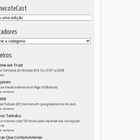
mecoteCast
cadores
eiros
ime we Trust
 Semanal de Notícias #26: De 27/07 a 02/08
ias
gatom
ura transbordante de A Page of Madness
a semana
IN!
ai Podcast 281] Animes em que gostaríamos de viver...
a semana
 no Teikoku
 a mesma coisa? 50 títulos para repensar sua concepção
ime
a semana
tas Que Curtem Animes