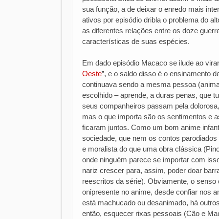
sua função, a de deixar o enredo mais inte
ativos por episódio dribla o problema do 
as diferentes relações entre os doze guerre
características de suas espécies.
Em dado episódio Macaco se ilude ao virar
Oeste
”, e o saldo disso é o ensinamento d
continuava sendo a mesma pessoa (animal?
escolhido – aprende, a duras penas, que tu
seus companheiros passam pela dolorosa, 
mas o que importa são os sentimentos e
ficaram juntos. Como um bom anime infanti
sociedade, que nem os contos parodiados 
e moralista do que uma obra clássica (Pin
onde ninguém parece se importar com isso
nariz crescer para, assim, poder doar ba
reescritos da série). Obviamente, o senso
onipresente no anime, desde confiar nos 
está machucado ou desanimado, há outros o
então, esquecer rixas pessoais (Cão e Mac