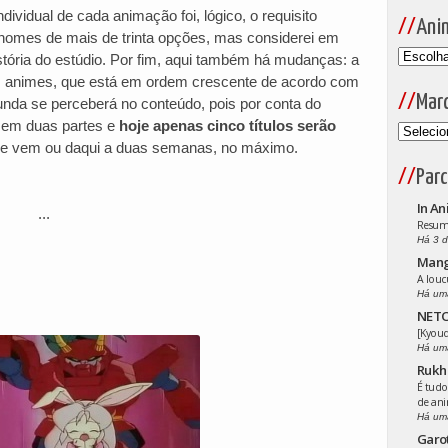
dividual de cada animação foi, lógico, o requisito
Ani
ez nomes de mais de trinta opções, mas considerei em
stória do estúdio. Por fim, aqui também há mudanças: a
os animes, que está em ordem crescente de acordo com
Mar
gunda se perceberá no conteúdo, pois por conta do
da em duas partes e
hoje apenas cinco títulos serão
que vem ou daqui a duas semanas, no máximo.
Parc
In An
...
Resumo
Há 3 d
Man
A louc
Há um
NETO
[Kyoud
Há um
Rukh
É tudo
de an
Há um
Garo