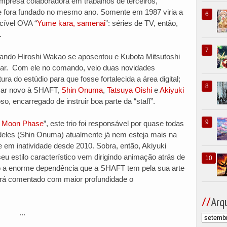
mpresa colaboradora em trabalhos de terceiros,
e fora fundado no mesmo ano. Somente em 1987 viria a
cível OVA “
Yume kara, samenai
”: séries de TV, então,
.
ndo Hiroshi Wakao se aposentou e Kubota Mitsutoshi
ugar. Com ele no comando, veio duas novidades
tura do estúdio para que fosse fortalecida a área digital;
 ar novo à SHAFT,
Shin Onuma
,
Tatsuya Oishi
e
Akiyuki
so, encarregado de instruir boa parte da “staff”.
: Moon Phase
”, este trio foi responsável por quase todas
eles (Shin Onuma) atualmente já nem esteja mais na
e em inatividade desde 2010. Sobra, então, Akiyuki
eu estilo característico vem dirigindo animação atrás de
o a enorme dependência que a SHAFT tem pela sua arte
erá comentado com maior profundidade o
Arqu
...