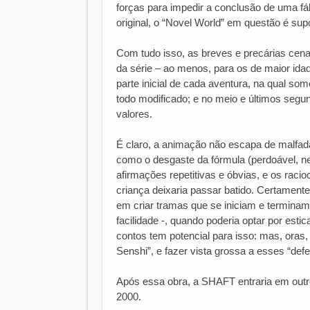
forças para impedir a conclusão de uma fáb
original, o “Novel World” em questão é sup
Com tudo isso, as breves e precárias cenas
da série – ao menos, para os de maior ida
parte inicial de cada aventura, na qual 
todo modificado; e no meio e últimos segu
valores.
É claro, a animação não escapa de malfad
como o desgaste da fórmula (perdoável, ne
afirmações repetitivas e óbvias, e os raci
criança deixaria passar batido. Certamente
em criar tramas que se iniciam e termina
facilidade -, quando poderia optar por esti
contos tem potencial para isso: mas, oras
Senshi”, e fazer vista grossa a esses “defe
Após essa obra, a SHAFT entraria em outro 
2000.