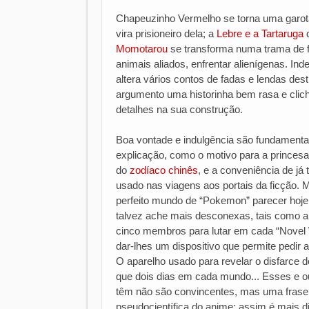
Chapeuzinho Vermelho se torna uma garota 
vira prisioneiro dela; a
Lebre e a Tartaruga
d
Momotarou
se transforma numa trama de fic
animais aliados, enfrentar alienígenas. In
altera vários contos de fadas e lendas des
argumento uma historinha bem rasa e clic
detalhes na sua construção.
Boa vontade e indulgência são fundamentai
explicação, como o motivo para a princes
do
zodíaco chinês
, e a conveniência de já
usado nas viagens aos portais da ficção. M
perfeito mundo de “Pokemon” parecer hoje 
talvez ache mais desconexas, tais como a
cinco membros para lutar em cada “Novel W
dar-lhes um dispositivo que permite pedir
O aparelho usado para revelar o disfarce d
que dois dias em cada mundo... Esses e out
têm não são convincentes, mas uma frase 
pseudocientífica do anime: assim é mais d