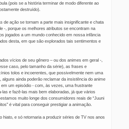
ula (pois se a história terminar de modo diferente ao
ostamente destruído).
 de ação se tornam a parte mais insignificante e chata
de -, porque os melhores atributos se encontram na
somos jogados a um mundo conhecido em nossa infância
ndos desta, em que são explorados tais sentimentos e
ados vícios de seu gênero – ou dos animes em geral -,
sse caso, pelo tamanho da série), as frases e
ocínios tolos e incoerentes, que possivelmente nem uma
, alguns ainda poderão reclamar da insistência do anime
m em um episódio - com, às vezes, uma frustrante
ca-las e fazê-las mais bem elaboradas, já que vários
, estamos muito longe dos consumidores reais de “Juuni
itos” é vital para conseguir prestigiar a animação.
hiato, e só retornaria a produzir séries de TV nos anos