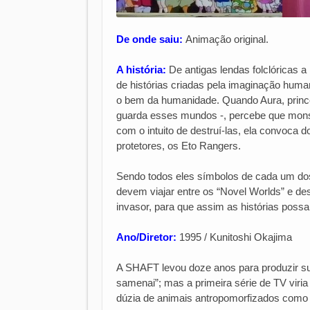
De onde saiu:
Animação original.
A história:
De antigas lendas folclóricas a
de histórias criadas pela imaginação huma
o bem da humanidade. Quando Aura, princ
guarda esses mundos -, percebe que monst
com o intuito de destruí-las, ela convoca 
protetores, os Eto Rangers.
Sendo todos eles símbolos de cada um dos
devem viajar entre os “Novel Worlds” e des
invasor, para que assim as histórias possa
Ano/Diretor:
1995 / Kunitoshi Okajima
A SHAFT levou doze anos para produzir su
samenai”; mas a primeira série de TV vir
dúzia de animais antropomorfizados como 