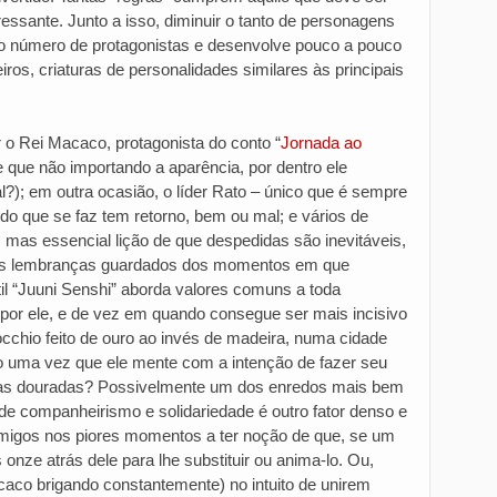
ressante. Junto a isso, diminuir o tanto de personagens
alto número de protagonistas e desenvolve pouco a pouco
iros, criaturas de personalidades similares às principais
 o Rei Macaco, protagonista do conto “
Jornada ao
e que não importando a aparência, por dentro ele
); em outra ocasião, o líder Rato – único que é sempre
do que se faz tem retorno, bem ou mal; e vários de
mas essencial lição de que despedidas são inevitáveis,
 as lembranças guardados dos momentos em que
l “Juuni Senshi” aborda valores comuns a toda
por ele, e de vez em quando consegue ser mais incisivo
occhio feito de ouro ao invés de madeira, numa cidade
 uma vez que ele mente com a intenção de fazer seu
rras douradas? Possivelmente um dos enredos mais bem
 de companheirismo e solidariedade é outro fator denso e
amigos nos piores momentos a ter noção de que, se um
nze atrás dele para lhe substituir ou anima-lo. Ou,
aco brigando constantemente) no intuito de unirem