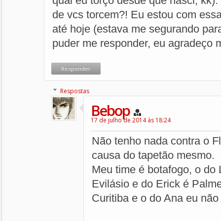
qual eu torço desde que nasci, kk)
de vcs torcem?! Eu estou com ess
até hoje (estava me segurando para
puder me responder, eu agradeço 
Responder
Respostas
Bebop
17 de julho de 2014 às 18:24
Não tenho nada contra o Fl
causa do tapetão mesmo.
Meu time é botafogo, o do 
Evilásio e do Erick é Palmei
Curitiba e o do Ana eu não 