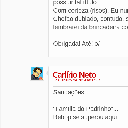
possuir tal título.
Com certeza (risos). Eu nu
Chefão dublado, contudo, s
lembrarei da brincadeira com
Obrigada! Até! o/
Carlírio Neto
5 de janeiro de 2014 às 14:07
Saudações
"Família do Padrinho"...
Bebop se superou aqui.