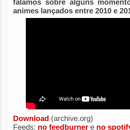
falamos sobre alguns momento
animes lançados entre 2010 e 20
Download
(archive.org)
Feeds:
no feedburner
e
no spotif