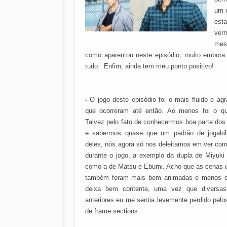
um r
est
ver
mes
como aparentou neste episódio, muito embora
tudo. Enfim, ainda tem meu ponto positivo!
-
O jogo deste episódio foi o mais fluido e ag
que ocorreram até então. Ao menos foi o qu
Talvez pelo fato de conhecermos boa parte dos
e sabermos quase que um padrão de jogabi
deles, nós agora só nos deleitamos em ver com
durante o jogo, a exemplo da dupla de Miyuki
como a de Matsu e Ebumi. Acho que as cenas
também foram mais bem animadas e menos c
deixa bem contente, uma vez que diversas
anteriores eu me sentia levemente perdido pelo
de frame sections.