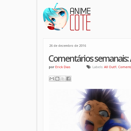
26 de dezembro de 2016
Comentários semanais: A
por
Erick Dias
Labels:
All Out!!
,
Comentá