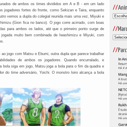
turados de ambos os times divididos em A e B - em um lado
Ani
s jogadores fortes do fronte, como Sekizan e Taira, enquanto
utro vemos a dupla do colegial reunida mais uma vez, Miyuki e
himizu (Gion fica no banco). O jogo corre acirrado, com boas
Mar
das para ambos os lados, até que o primeiro ponto surge de
 jogada muito bem combinada de Iwashimizu e Miyuki, com
os.
Parc
e ao jogo com Matsu e Ebumi, outra dupla que parece trabalhar
In An
ilidades de ambos os jogadores. Quando encurralado, e
Resumo
a bola siga em jogo, Matsu joga a bola para o fim da quadra e
Há 4 d
or do time adversário, Yoichi. O monstro loiro alcança a bola
Man
A louc
Há um
NETO
[Kyoud
Há um
Rukh
É tudo
de an
Há um
Garo