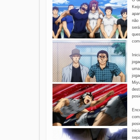
Kei
apar
não
será
ques
como
Ini
jog
uma 
joga
Miy
des
posi
Enc
comp
posi
ini
sep