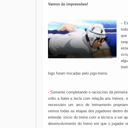
Vamos às impressões!
-
Es
tod
que
seq
est
scr
algu
tre
logo foram trocadas pelo jogo-treino.
-
Somente completando o raciocínio da primeir
volto a bater a tecla com relação aos treinos, 
necessário um arco de treinamento propriam
vemos todas as etapas dos jogadores dentro d
entende: início do treino com a técnica a ser a
desenvolvimento do treino em que o jogador e