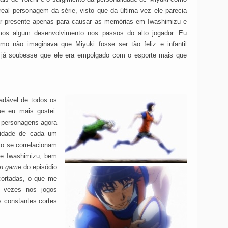
eal personagem da série, visto que da última vez ele parecia
ar presente apenas para causar as memórias em Iwashimizu e
mos algum desenvolvimento nos passos do alto jogador. Eu
mo não imaginava que Miyuki fosse ser tão feliz e infantil
 já soubesse que ele era empolgado com o esporte mais que
radável de todos os
e eu mais gostei.
 personagens agora
lidade de cada um
o se correlacionam
 e Iwashimizu, bem
in game
do episódio
ortadas, o que me
 vezes nos jogos
s constantes cortes