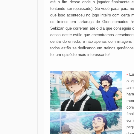
até o fim desse onde o jogador finalmente 
tentando ser repassado). Se você parar para no
que isso aconteceu no jogo inteiro com certa 
os treinos em tartaruga de Gion somados às
Sekizan que correram até o dia que conseguiu o 
cenas deste estilo que encontramos crescimen
dentro do enredo, e não apenas com imagens
todos estão se dedicando em treinos genéricos
foi um episódio mais interessante!
-
Eu
o q
ani
harm
memb
conv
fina
eu r
pequ
dema