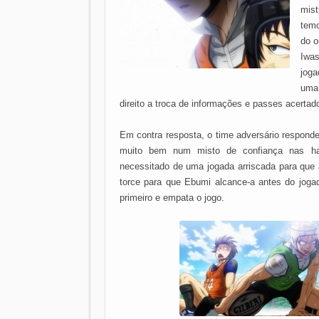
mis
temo
do o
Iwas
joga
uma
direito a troca de informações e passes acertad
Em contra resposta, o time adversário respond
muito bem num misto de confiança nas hab
necessitado de uma jogada arriscada para que 
torce para que Ebumi alcance-a antes do jogad
primeiro e empata o jogo.