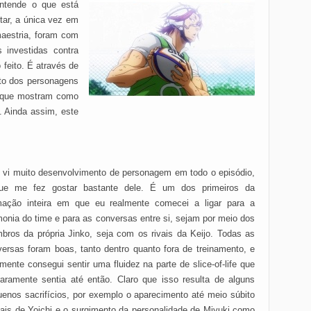
entende o que está
tar, a única vez em
maestria, foram com
 investidas contra
feito. É através de
to dos personagens
 que mostram como
. Ainda assim, este
 vi muito desenvolvimento de personagem em todo o episódio,
ue me fez gostar bastante dele. É um dos primeiros da
mação inteira em que eu realmente comecei a ligar para a
onia do time e para as conversas entre si, sejam por meio dos
ros da própria Jinko, seja com os rivais da Keijo. Todas as
ersas foram boas, tanto dentro quanto fora de treinamento, e
lmente consegui sentir uma fluidez na parte de slice-of-life que
aramente sentia até então. Claro que isso resulta de alguns
enos sacrifícios, por exemplo o aparecimento até meio súbito
is de Yoichi e o surgimento da personalidade de Miyuki como