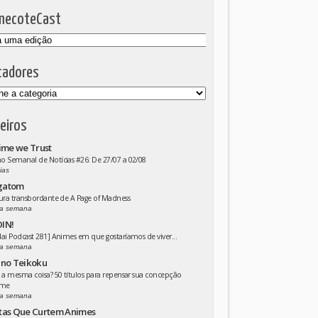
mecoteCast
cadores
eiros
ime we Trust
 Semanal de Notícias #26: De 27/07 a 02/08
ias
gatom
ura transbordante de A Page of Madness
a semana
IN!
ai Podcast 281] Animes em que gostaríamos de viver...
a semana
 no Teikoku
 a mesma coisa? 50 títulos para repensar sua concepção
ime
a semana
tas Que Curtem Animes