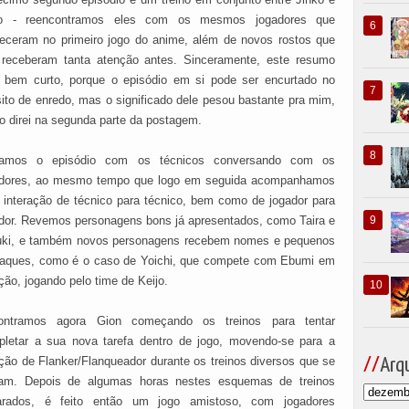
jo - reencontramos eles com os mesmos jogadores que
eceram no primeiro jogo do anime, além de novos rostos que
 receberam tanta atenção antes. Sinceramente, este resumo
 bem curto, porque o episódio em si pode ser encurtado no
ito de enredo, mas o significado dele pesou bastante pra mim,
 direi na segunda parte da postagem.
ciamos o episódio com os técnicos conversando com os
adores, ao mesmo tempo que logo em seguida acompanhamos
interação de técnico para técnico, bem como de jogador para
dor. Revemos personagens bons já apresentados, como Taira e
uki, e também novos personagens recebem nomes e pequenos
taques, como é o caso de Yoichi, que compete com Ebumi em
ção, jogando pelo time de Keijo.
ontramos agora Gion começando os treinos para tentar
letar a sua nova tarefa dentro de jogo, movendo-se para a
ção de Flanker/Flanqueador durante os treinos diversos que se
Arqu
ciam. Depois de algumas horas nestes esquemas de treinos
arados, é feito então um jogo amistoso, com jogadores