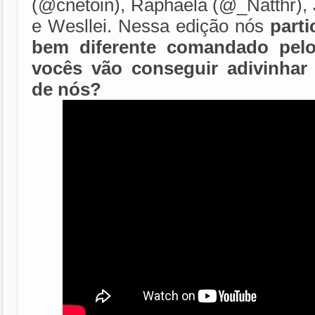
(@cnetoin), Raphaela (@_Natthr), 
e Wesllei. Nessa edição nós
part
bem diferente comandado pelo
vocês vão conseguir adivinhar
de nós?