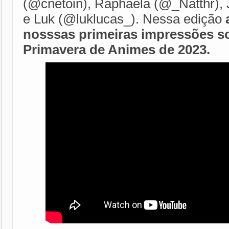
(@cnetoin), Raphaela (@_Natthr), 
e Luk (@luklucas_). Nessa edição
nosssas primeiras impressões s
Primavera de Animes de 2023
.