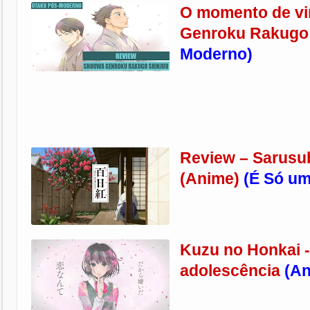
O momento de v
Genroku Rakugo 
Moderno)
Review – Sarusub
(Anime)
(É Só u
Kuzu no Honkai -
adolescência
(An