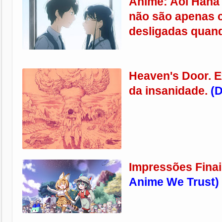
Anime: Aoi Hana 
não são apenas 
desligadas quand
Heaven's Door. E
da insanidade.
(D
Impressões Fina
Anime We Trust)