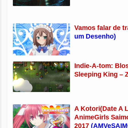
Vamos falar de t
um Desenho
)
Indie-A-tom: Blo
Sleeping King – 
A Kotori(Date A 
AnimeGirls Saim
2017
(AMVeSAIM