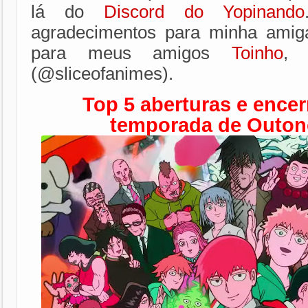
lá do
Discord do Yopinando
agradecimentos para minha ami
para meus amigos
Toinho
(@sliceofanimes).
Top 5 aberturas e ence
temporada de Outon