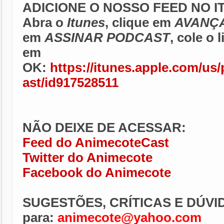
ADICIONE O NOSSO FEED NO I
Abra o
Itunes
, clique em
AVANÇ
em
ASSINAR PODCAST
, cole o 
em
OK:
https://itunes.apple.com/us
ast/id917528511
NÃO DEIXE DE ACESSAR:
Feed do AnimecoteCast
Twitter do Animecote
Facebook do Animecote
SUGESTÕES, CRÍTICAS E DÚVI
para:
animecote@yahoo.com