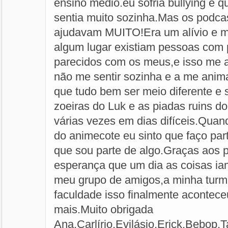
ensino médio.eu sofria bullying e 
sentia muito sozinha.Mas os podc
ajudavam MUITO!Era um alívio e m
algum lugar existiam pessoas com
parecidos com os meus,e isso me a
não me sentir sozinha e a me anim
que tudo bem ser meio diferente e
zoeiras do Luk e as piadas ruins 
várias vezes em dias difíceis.Quan
do animecote eu sinto que faço part
que sou parte de algo.Graças aos 
esperança que um dia as coisas ia
meu grupo de amigos,a minha turm
faculdade isso finalmente acontec
mais.Muito obrigada
Ana,Carlírio,Evilásio,Erick,Bebop,T