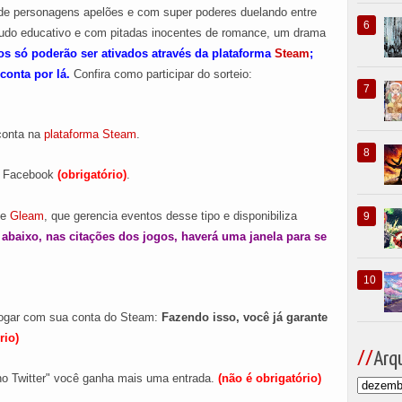
de personagens apelões e com super poderes duelando entre
seudo educativo e com pitadas inocentes de romance, um drama
os só poderão ser ativados através da plataforma
Steam
;
conta por lá.
Confira como participar do sorteio:
conta na
plataforma Steam
.
 Facebook
(obrigatório)
.
te
Gleam
, que gerencia eventos desse tipo e disponibiliza
abaixo, nas citações dos jogos, haverá uma janela para se
logar com sua conta do Steam:
Fazendo isso, você já garante
rio)
Arqu
 no Twitter" você ganha mais uma entrada.
(não é obrigatório)