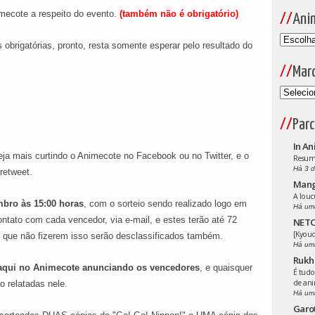
mecote a respeito do evento.
(também não é obrigatório)
Ani
obrigatórias, pronto, resta somente esperar pelo resultado do
Mar
Parc
In An
eja mais curtindo o Animecote no Facebook ou no Twitter, e o
Resumo
Há 3 d
retweet.
Man
A louc
mbro às 15:00 horas
, com o sorteio sendo realizado logo em
Há um
ntato com cada vencedor, via e-mail, e estes terão até 72
NETO
[Kyoud
s que não fizerem isso serão desclassificados também.
Há um
Rukh
 aqui no Animecote anunciando os vencedores
, e quaisquer
É tudo
de an
o relatadas nele.
Há um
Garo