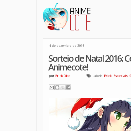
4 de dezembro de 2016
Sorteio de Natal 2016: 
Animecote!
por
Erick Dias
Labels:
Erick
,
Especiais
,
S