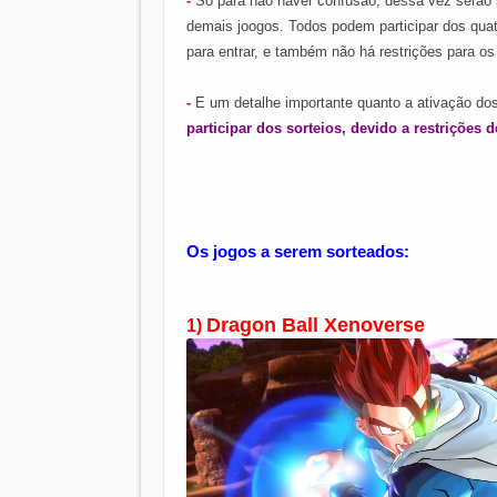
-
Só para não haver confusão, dessa vez serão
demais joogos. T
odos podem participar dos qua
para entrar, e também não há restrições para os
-
E um detalhe importante quanto a ativação do
participar dos sorteios, devido a restrições
Os jogos a serem sorteados:
Dragon Ball Xenoverse
1)