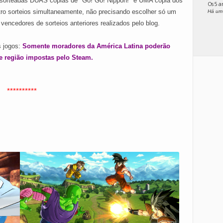
 sorteadas DUAS cópias de "Go! Go! Nippon!" e UMA cópia dos
Os 5 
tro sorteios simultaneamente, não precisando escolher só um
Há um
 vencedores de sorteios anteriores realizados pelo blog.
s jogos:
Somente moradores da América Latina poderão
 de região impostas pelo Steam.
**********