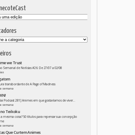
mecoteCast
cadores
eiros
ime we Trust
 Semanal de Notícias #26: De 27/07 a 02/08
ias
gatom
ura transbordante de A Page of Madness
a semana
IN!
ai Podcast 281] Animes em que gostaríamos de viver...
a semana
 no Teikoku
 a mesma coisa? 50 títulos para repensar sua concepção
ime
a semana
tas Que Curtem Animes