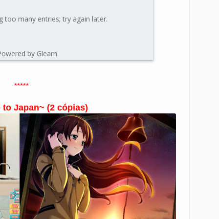
*****
 to Japan~ (2 cópias)