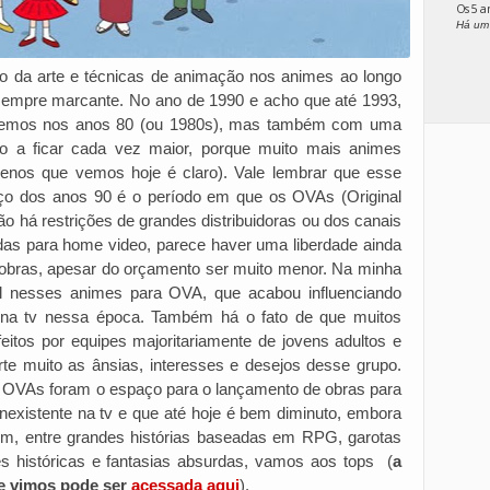
Os 5 
Há um
ão da arte e técnicas de animação nos animes ao longo
empre marcante. No ano de 1990 e acho que até 1993,
 vemos nos anos 80 (ou 1980s), mas também com uma
 a ficar cada vez maior, porque muito mais animes
nos que vemos hoje é claro). Vale lembrar que esse
ço dos anos 90 é o período em que os OVAs (Original
 há restrições de grandes distribuidoras ou dos canais
das para home video, parece haver uma liberdade ainda
 obras, apesar do orçamento ser muito menor. Na minha
al nesses animes para OVA, que acabou influenciando
na tv nessa época. Também há o fato de que muitos
itos por equipes majoritariamente de jovens adultos e
te muito as ânsias, interesses e desejos desse grupo.
 OVAs foram o espaço para o lançamento de obras para
inexistente na tv e que até hoje é bem diminuto, embora
im, entre grandes histórias baseadas em RPG, garotas
es históricas e fantasias absurdas, vamos aos tops (
a
ue vimos pode ser
acessada aqui
).