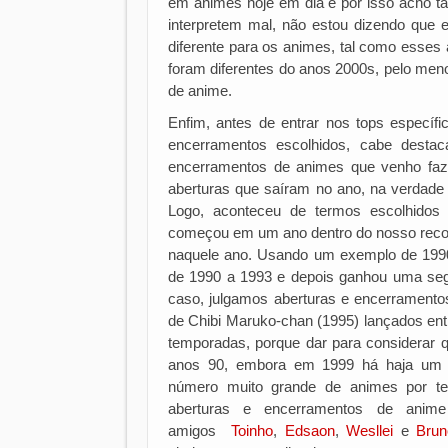
em animes hoje em dia e por isso acho 
interpretem mal, não estou dizendo que
diferente para os animes, tal como esses
foram diferentes do anos 2000s, pelo me
de anime.
Enfim, antes de entrar nos tops específ
encerramentos escolhidos, cabe destac
encerramentos de animes que venho faz
aberturas que saíram no ano, na verdad
Logo, aconteceu de termos escolhidos
começou em um ano dentro do nosso recor
naquele ano. Usando um exemplo de 1990
de 1990 a 1993 e depois ganhou uma seg
caso, julgamos aberturas e encerrament
de Chibi Maruko-chan (1995) lançados entr
temporadas, porque dar para considerar
anos 90, embora em 1999 há haja um 
número muito grande de animes por te
aberturas e encerramentos de anim
amigos
Toinho
,
Edsaon
,
W
esllei
e
Brun