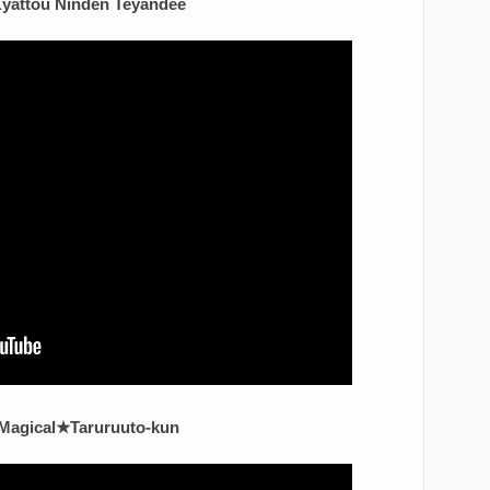
 Kyattou Ninden Teyandee
- Magical★Taruruuto-kun