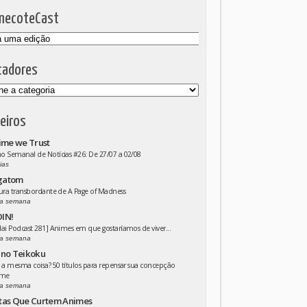
mecoteCast
cadores
eiros
ime we Trust
 Semanal de Notícias #26: De 27/07 a 02/08
ias
gatom
ura transbordante de A Page of Madness
a semana
IN!
ai Podcast 281] Animes em que gostaríamos de viver...
a semana
 no Teikoku
 a mesma coisa? 50 títulos para repensar sua concepção
ime
a semana
tas Que Curtem Animes