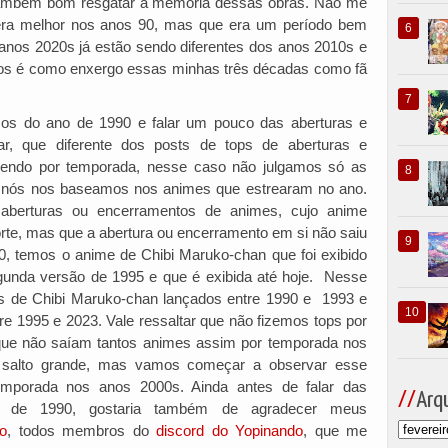
também bom resgatar a memória dessas obras. Não me
 era melhor nos anos 90, mas que era um período bem
 anos 2020s já estão sendo diferentes dos anos 2010s e
nos é como enxergo essas minhas três décadas como fã
icos do ano de 1990 e falar um pouco das aberturas e
ar, que diferente dos posts de tops de aberturas e
endo por temporada, nesse caso não julgamos só as
e nós nos baseamos nos animes que estrearam no ano.
 aberturas ou encerramentos de animes, cujo anime
te, mas que a abertura ou encerramento em si não saiu
, temos o anime de Chibi Maruko-chan que foi exibido
unda versão de 1995 e que é exibida até hoje. Nesse
os de Chibi Maruko-chan lançados entre 1990 e 1993 e
e 1995 e 2023. Vale ressaltar que não fizemos tops por
 que não saíam tantos animes assim por temporada nos
salto grande, mas vamos começar a observar esse
mporada nos anos 2000s. Ainda antes de falar das
Arqu
e de 1990, gostaria também de agradecer meus
o
, todos membros do
discord do Yopinando
, que me