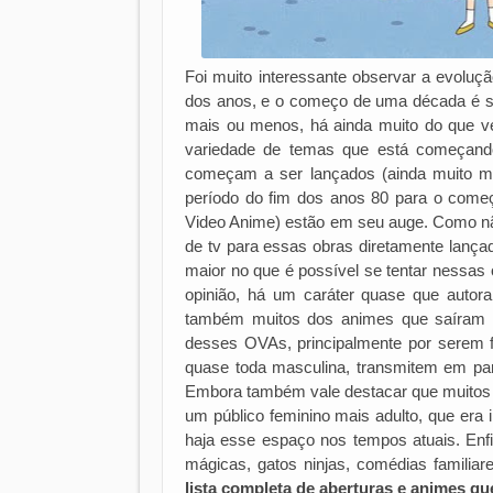
Foi muito interessante observar a evoluç
dos anos, e o começo de uma década é s
mais ou menos, há ainda muito do que
variedade de temas que está começando
começam a ser lançados (ainda muito me
período do fim dos anos 80 para o come
Video Anime) estão em seu auge. Como não
de tv para essas obras diretamente lança
maior no que é possível se tentar nessas
opinião, há um caráter quase que autor
também muitos dos animes que saíram 
desses OVAs, principalmente por serem fe
quase toda masculina, transmitem em par
Embora também vale destacar que muitos
um público feminino mais adulto, que era 
haja esse espaço nos tempos atuais. Enf
mágicas, gatos ninjas, comédias familiar
lista completa de aberturas e animes q