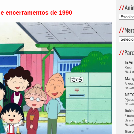
Ani
 e encerramentos de 1990
Mar
Parc
In An
Resumo
Há 3 d
Man
A louc
Há um
NETO
[Kyoud
Há um
Rukh
É tudo
de an
Há um
Garo