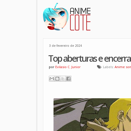
3 de fevereiro de 2024
Top aberturas e encerr
por
Evilasio C. Junior
Labels:
Anime son