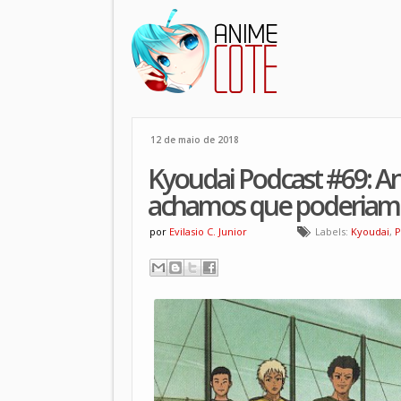
12 de maio de 2018
Kyoudai Podcast #69: A
achamos que poderiam 
por
Evilasio C. Junior
Labels:
Kyoudai
,
P