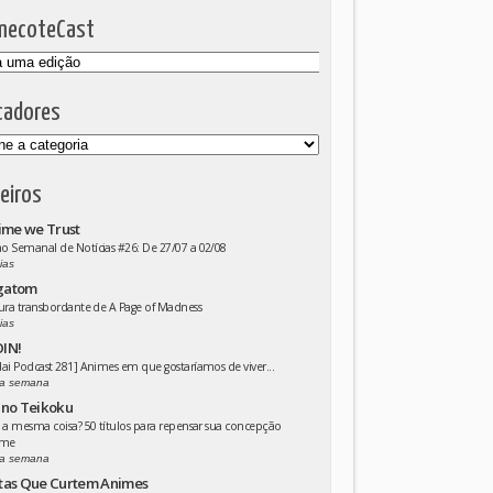
mecoteCast
cadores
eiros
ime we Trust
 Semanal de Notícias #26: De 27/07 a 02/08
ias
gatom
ura transbordante de A Page of Madness
ias
IN!
ai Podcast 281] Animes em que gostaríamos de viver...
a semana
 no Teikoku
 a mesma coisa? 50 títulos para repensar sua concepção
ime
a semana
tas Que Curtem Animes