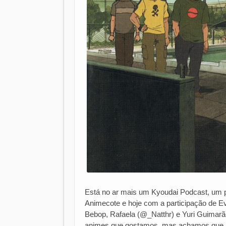
Está no ar mais um Kyoudai Podcast, um po
Animecote e hoje com a participação de Evi
Bebop, Rafaela (@_Natthr) e Yuri Guima
animes que gostamos, mas achamos que po