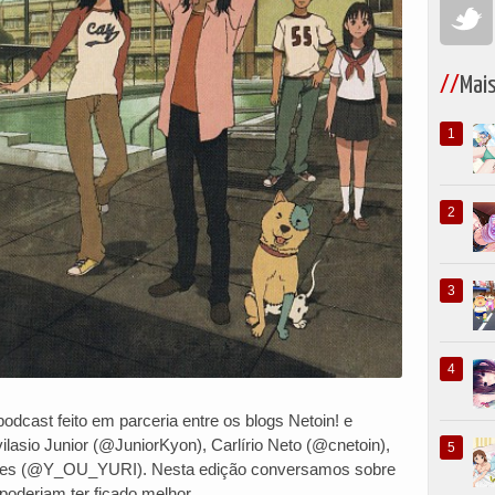
Mai
dcast feito em parceria entre os blogs Netoin! e
lasio Junior (@JuniorKyon), Carlírio Neto (@cnetoin),
rães (@Y_OU_YURI). Nesta edição conversamos sobre
deriam ter ficado melhor.