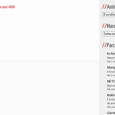
Ani
cast #68
Mar
Parc
In An
Resumo
Há 2 d
Man
A louc
Há 6 d
NETO
[Kyoud
Há um
Rukh
É tudo
de an
Há um
Garo