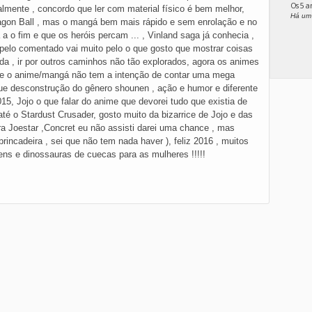
Os 5 
italmente , concordo que ler com material físico é bem melhor,
Há um
ragon Ball , mas o mangá bem mais rápido e sem enrolação e no
 a o fim e que os heróis percam ... , Vinland saga já conhecia ,
pelo comentado vai muito pelo o que gosto que mostrar coisas
cida , ir por outros caminhos não tão explorados, agora os animes
e o anime/mangá não tem a intenção de contar uma mega
e que desconstrução do gênero shounen , ação e humor e diferente
015, Jojo o que falar do anime que devorei tudo que existia de
é o Stardust Crusader, gosto muito da bizarrice de Jojo e das
a Joestar ,Concret eu não assisti darei uma chance , mas
rincadeira , sei que não tem nada haver ), feliz 2016 , muitos
ns e dinossauras de cuecas para as mulheres !!!!!