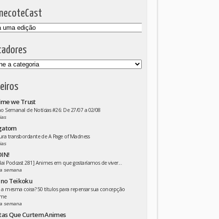
mecoteCast
cadores
eiros
ime we Trust
 Semanal de Notícias #26: De 27/07 a 02/08
ias
gatom
ura transbordante de A Page of Madness
ias
IN!
ai Podcast 281] Animes em que gostaríamos de viver...
a semana
 no Teikoku
 a mesma coisa? 50 títulos para repensar sua concepção
ime
a semana
tas Que Curtem Animes