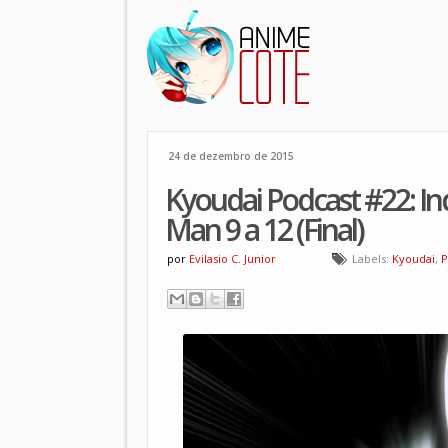
24 de dezembro de 2015
Kyoudai Podcast #22: I
Man 9 a 12 (Final)
por
Evilasio C. Junior
Labels:
Kyoudai
,
P