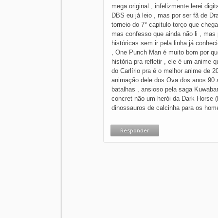
mega original , infelizmente lerei dig
DBS eu já leio , mas por ser fã de D
torneio do 7° capitulo torço que chega
mas confesso que ainda não li , mas 
históricas sem ir pela linha já conhe
, One Punch Man é muito bom por qu
história pra refletir , ele é um anim
do Carlírio pra é o melhor anime de 2
animação dele dos Ova dos anos 90 at
batalhas , ansioso pela saga Kuwabar
concret não um herói da Dark Horse (b
dinossauros de calcinha para os home
Responder