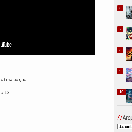
 última edição
 a 12
Arqu