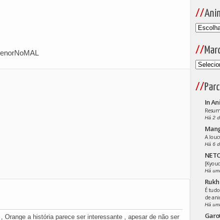
Ani
Mar
MenorNoMAL
Parc
In An
Resumo
Há 2 d
Man
A louc
Há 6 d
NETO
[Kyoud
Há um
Rukh
É tudo
de an
Há um
Garo
, Orange a história parece ser interessante , apesar de não ser