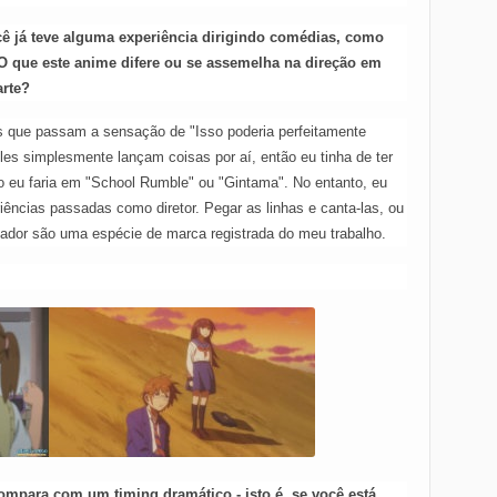
ê já teve alguma experiência dirigindo comédias, como
 que este anime difere ou se assemelha na direção em
arte?
s que passam a sensação de "Isso poderia perfeitamente
les simplesmente lançam coisas por aí, então eu tinha de ter
o eu faria em "School Rumble" ou "Gintama". No entanto, eu
iências passadas como diretor. Pegar as linhas e canta-las, ou
inador são uma espécie de marca registrada do meu trabalho.
para com um timing dramático - isto é, se você está