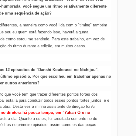
humorada, você segue um ritmo relativamente diferente
de uma sequência de ação?
 diferentes, a maneira como você lida com o "timing" também
que sou eu quem está fazendo isso, haverá alguma
 de como estou me sentindo. Para este trabalho, em vez de
ação do ritmo durante a edição, em muitos casos.
 os 12 episódios de "Danshi Koukousei no Nichijou",
último episódio. Por que escolheu em trabalhar apenas no
r outros anteriores?
o que você tem que trazer diferentes pontos fortes dos
ipal está lá para conduzir todos esses pontos fortes juntos, e é
 obra. Desta vez a minha assistente de direção foi Ai
omo diretora há pouco tempo, em "
Yahari Ore no
oards a ela. Quanto a estes, fui creditado somente no do
réditos no primeiro episódio, assim como os das peças