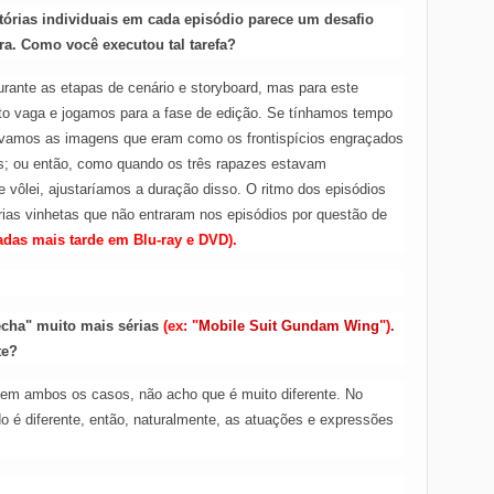
stórias individuais em cada episódio parece um desafio
ra. Como você executou tal tarefa?
rante as etapas de cenário e storyboard, mas para este
to vaga e jogamos para a fase de edição. Se tínhamos tempo
ávamos as imagens que eram como os frontispícios engraçados
s; ou então, como quando os três rapazes estavam
 vôlei, ajustaríamos a duração disso. O ritmo dos episódios
rias vinhetas que não entraram nos episódios por questão de
das mais tarde em Blu-ray e DVD).
echa" muito mais sérias
(ex: "
Mobile Suit Gundam Wing
")
.
te?
 em ambos os casos, não acho que é muito diferente. No
ado é diferente, então, naturalmente, as atuações e expressões