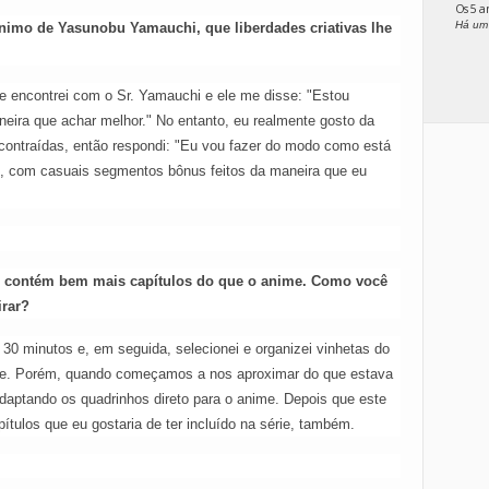
Os 5 
Há um
nimo de Yasunobu Yamauchi, que liberdades criativas lhe
 encontrei com o Sr. Yamauchi e ele me disse: "Estou
eira que achar melhor." No entanto, eu realmente gosto da
contraídas, então respondi: "Eu vou fazer do modo como está
nal, com casuais segmentos bônus feitos da maneira que eu
 contém bem mais capítulos do que o anime. Como você
irar?
30 minutos e, em seguida, selecionei e organizei vinhetas do
de. Porém, quando começamos a nos aproximar do que estava
ptando os quadrinhos direto para o anime. Depois que este
tulos que eu gostaria de ter incluído na série, também.