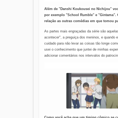
Além de "Danshi Koukousei no Nichijou" voc
por exemplo "School Rumble" e "Gintama". O
relação as outras comédias em que tomou p
As partes mais engraçadas da série são aquela
acontecer", a preguiça dos meninos, e quando e
cuidado para não levar as coisas tão longe com
usei o conhecimento que juntei de minhas exper
adicionar comentários nos intervalos do patroc
Como você acha que um timing cômico se com