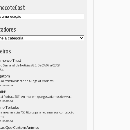
mecoteCast
cadores
eiros
ime we Trust
 Semanal de Notícias #26: De 27/07 a 02/08
ias
gatom
ura transbordante de A Page of Madness
a semana
IN!
ai Podcast 281] Animes em que gostaríamos de viver...
a semana
 no Teikoku
 a mesma coisa? 50 títulos para repensar sua concepção
ime
a semana
tas Que Curtem Animes