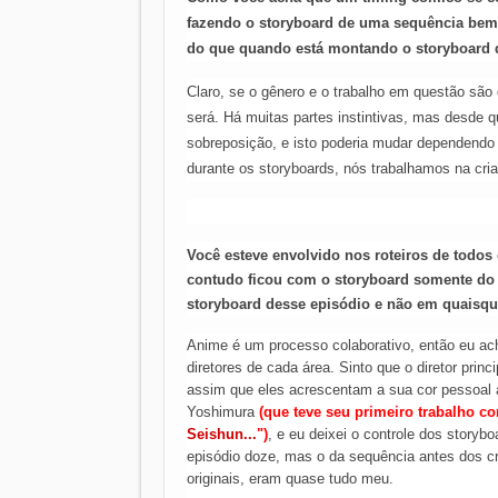
fazendo o storyboard de uma sequência bem-
do que quando está montando o storyboard 
Claro, se o gênero e o trabalho em questão são
será. Há muitas partes instintivas, mas desde 
sobreposição, e isto poderia mudar dependendo
durante os storyboards, nós trabalhamos na cri
Você esteve envolvido nos roteiros de todos
contudo ficou com o storyboard somente do 
storyboard desse episódio e não em quaisque
Anime é um processo colaborativo, então eu ach
diretores de cada área. Sinto que o diretor princ
assim que eles acrescentam a sua cor pessoal à
Yoshimura
(que teve seu primeiro trabalho c
Seishun...
")
, e eu deixei o controle dos storyb
episódio doze, mas o da sequência antes dos c
originais, eram quase tudo meu.