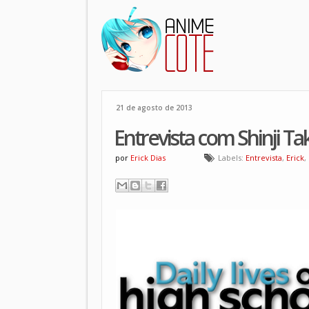
21 de agosto de 2013
Entrevista com Shinji Ta
por
Erick Dias
Labels:
Entrevista
,
Erick
,