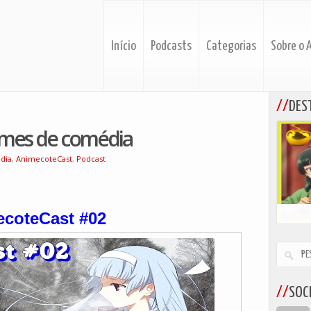
Início
Podcasts
Categorias
Sobre o 
DES
imes de comédia
dia
,
AnimecoteCast
,
Podcast
coteCast #02
SOCI