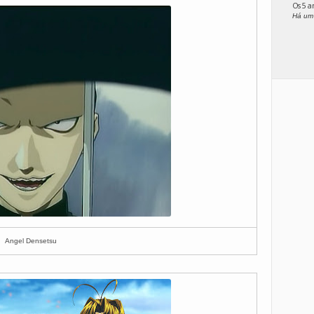
Os 5 
Há um
Angel Densetsu