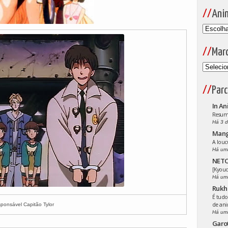
Ani
Mar
Parc
In An
Resumo
Há 3 d
Man
A louc
Há um
NETO
[Kyoud
Há um
Rukh
É tudo
de an
sponsável Capitão Tylor
Há um
Garo