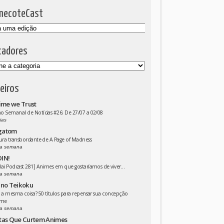
mecoteCast
cadores
eiros
ime we Trust
 Semanal de Notícias #26: De 27/07 a 02/08
ias
gatom
ura transbordante de A Page of Madness
a semana
IN!
ai Podcast 281] Animes em que gostaríamos de viver...
a semana
 no Teikoku
 a mesma coisa? 50 títulos para repensar sua concepção
ime
a semana
tas Que Curtem Animes