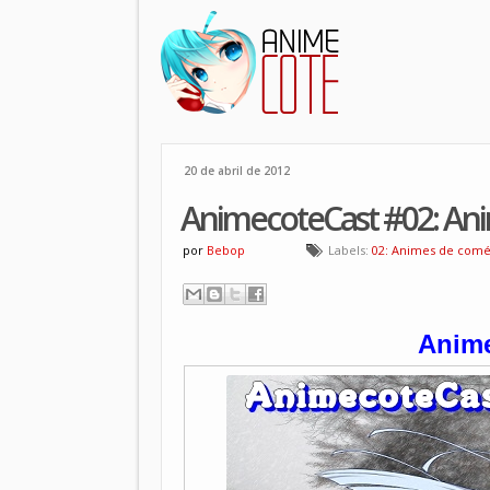
20 de abril de 2012
AnimecoteCast #02: An
por
Bebop
Labels:
02: Animes de comé
Anime